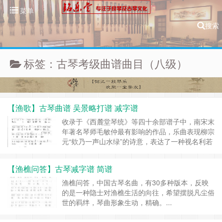
菜单
搜索
标签：古琴考级曲谱曲目（八级）
【渔歌】古琴曲谱 吴景略打谱 减字谱
收录于《西麓堂琴统》等四十余部谱子中，南宋末
年著名琴师毛敏仲最有影响的作品，乐曲表现柳宗
元“欸乃一声山水绿”的诗意，表达了一种视名利若
敝屣，寄情山水的情趣。这首作品曾名《山水
绿》、《欸乃歌》，在名称改变的同时，音乐本身
【渔樵问答】古琴减字谱 简谱
也经浙派徐门不断加工，精益求精。乐曲中运用主
题贯穿和转调等手法，显示出作曲艺术的新水
渔樵问答，中国古琴名曲，有30多种版本，反映
平。...
的是一种隐士对渔樵生活的向往，希望摆脱凡尘俗
世的羁绊，琴曲形象生动，精确。...