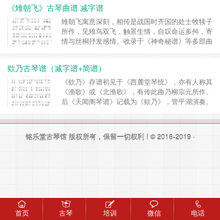
《雉朝飞》古琴曲谱 减字谱
雉朝飞寓意深刻，相传是战国时齐国的处士牧犊子
所作，见雉鸟双飞，触景生情，自叹命运多舛，寄
情与丝桐抒发感情。收录于《神奇秘谱》等多部曲
谱中。...
欸乃古琴谱（减字谱+简谱）
《欸乃》存谱初见于《西麓堂琴统》，亦有人称其
《渔歌》或《北渔歌》，有传此曲乃柳宗元所作。
后《天闻阁琴谱》记载为《欸乃》，管平湖演奏。
谱原于明朝陈太斌编的《太音希声》...
铭乐堂古琴馆
版权所有，保留一切权利 ! © 2016-2019 ·
首页
古琴
培训
微信
电话