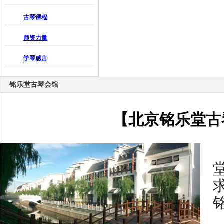
古琴课程
师资力量
学琴感言
铭乐堂古琴会馆
【北京铭乐堂