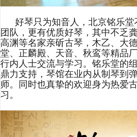
好琴只为知音人，北京铭乐堂
团队，更有优质好琴，其中不乏
高渊等名家亲斫古琴，木乙、大德
堂、正麟殿、天音、秋鸾等精品
行内人士交流与学习。铭乐堂的
鼎力支持，琴馆在业内从制琴到
师。同时也真挚的欢迎身为热爱
习。