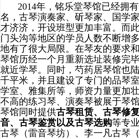
2014年，铭乐堂琴馆已经拥有
名，古琴演奏家、斫琴家、国学
才济济，开设班型更加丰富。而
门头沟等地区的学员人数不断增
地有了很大局限。在琴友的要求
琴馆历经一个月重新选址装修完
就近学琴。同时，芍药居琴馆也
千平米，并且建设了专门的品琴
学室、雅集所等，师资力量更加
不高的练习琴、演奏琴被展于琴
琴馆同时提供
古琴租赁、古琴修
音、古琴鉴赏以及古琴选购
等专
古琴（雷音琴坊）、李一凡古琴