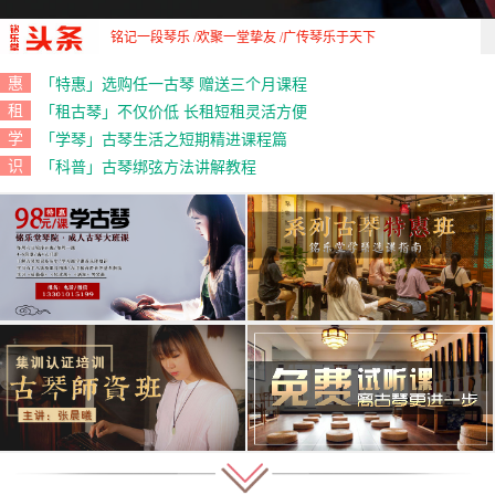
铭记一段琴乐 /欢聚一堂挚友 /广传琴乐于天下
惠
「特惠」选购任一古琴 赠送三个月课程
租
「租古琴」不仅价低 长租短租灵活方便
学
「学琴」古琴生活之短期精进课程篇
识
「科普」古琴绑弦方法讲解教程