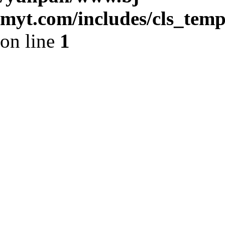
myt.com/includes/cls_templ
on line
1