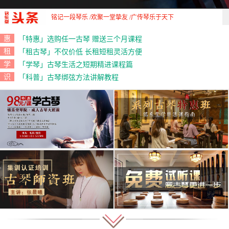
铭记一段琴乐 /欢聚一堂挚友 /广传琴乐于天下
惠
「特惠」选购任一古琴 赠送三个月课程
租
「租古琴」不仅价低 长租短租灵活方便
学
「学琴」古琴生活之短期精进课程篇
识
「科普」古琴绑弦方法讲解教程