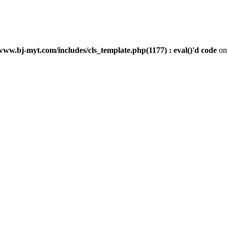
ww.bj-myt.com/includes/cls_template.php(1177) : eval()'d code
on 