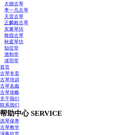
大德古琴
李一凡古琴
天音古琴
正麟殿古琴
东篱琴坊
敦煌古琴
秋鸾琴坊
知弦堂
澹和堂
渚羽堂
首页
古琴专卖
古琴培训
古琴名曲
古琴攻略
关于我们
联系我们
帮助中心
SERVICE
选琴保养
古琴教学
演奏欣赏