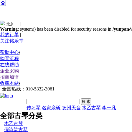
|
Warning
: system() has been disabled for security reasons in
/yunpan/w
我的订单
|
关注铭乐堂
|
帮助中心
|
购买流程
在线帮助
企业采购
招商加盟
收藏本站
|
全国热线：
010-5332-3061
搜 索
传习琴
名家亲斫
扬州天音
木乙古琴
李一凡
全部古琴分类
木乙古琴
倪诗韵古琴