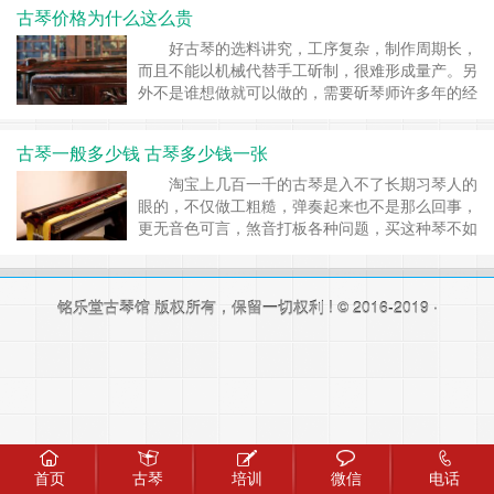
步的琴算是初学琴。那些千把块的古琴品质如何可
古琴价格为什么这么贵
想而知，并不是价格越低性价比越高。...
好古琴的选料讲究，工序复杂，制作周期长，
而且不能以机械代替手工斫制，很难形成量产。另
外不是谁想做就可以做的，需要斫琴师许多年的经
验沉淀，并且需要很多技术及理论方面的支...
古琴一般多少钱 古琴多少钱一张
淘宝上几百一千的古琴是入不了长期习琴人的
眼的，不仅做工粗糙，弹奏起来也不是那么回事，
更无音色可言，煞音打板各种问题，买这种琴不如
去租琴练习一段时间再做决定。 古琴入...
铭乐堂古琴馆
版权所有，保留一切权利 ! © 2016-2019 ·
首页
古琴
培训
微信
电话