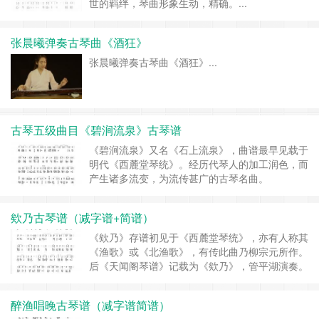
世的羁绊，琴曲形象生动，精确。...
张晨曦弹奏古琴曲《酒狂》
张晨曦弹奏古琴曲《酒狂》...
古琴五级曲目《碧涧流泉》古琴谱
《碧涧流泉》又名《石上流泉》，曲谱最早见载于
明代《西麓堂琴统》。经历代琴人的加工润色，而
产生诸多流变，为流传甚广的古琴名曲。
琴曲描绘了山林幽谷之间碧涧泠泠、枕流漱石的自
然景致，描摹了高逸隐士徜徉其间，自得其乐、闲
欸乃古琴谱（减字谱+简谱）
适疏放的情态，寄托了物我两忘、天人合一的情
怀。
《欸乃》存谱初见于《西麓堂琴统》，亦有人称其
乐曲，以独特的艺术手法，营造出，这样的意境：
《渔歌》或《北渔歌》，有传此曲乃柳宗元所作。
山高林密、云气氤氲的幽谷，传来樵子悠然的歌
后《天闻阁琴谱》记载为《欸乃》，管平湖演奏。
声，空谷回声愈显山林的幽深。水声若隐若现，悬
谱原于明朝陈太斌编的《太音希声》...
泉瀑布由远及近，或幽咽婉转，或飞流激湍。徜徉
醉渔唱晚古琴谱（减字谱简谱）
其间的逸士神飞志扬，疏放豪迈。...