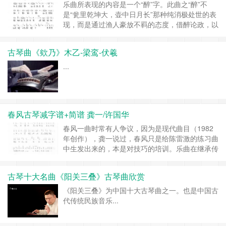
乐曲所表现的内容是一个“醉”字。此曲之“醉”不
是“瓮里乾坤大，壶中日月长”那种纯消极处世的表
现，而是通过渔人豪放不羁的态度，借醉论政，以
醉汇愤。曲调围绕渔夫的“唱”与“醉”这两个性格不
同的音乐主题，通过音区、节奏、调式、调性的变
古琴曲《欸乃》木乙-梁鸾-伏羲
化、发展，表现渔夫醉后狂歌、豪放不羁的神态。
还有一部分是描写鼓棹而进的水上意境，感情起伏
...
跌宕，抒发出笑傲烟云、醉乡酣美之意。全曲素材
精炼，结构严谨。...
春风古琴减字谱+简谱 龚一/许国华
春风一曲时常有人争议，因为是现代曲目（1982
年创作），龚一说过，春风只是给陈雷激的练习曲
中生发出来的，本是对技巧的培训。乐曲在继承传
统的基础上，在曲式结构、调性转换。演...
古琴十大名曲《阳关三叠》古琴曲欣赏
《阳关三叠》为中国十大古琴曲之一。也是中国古
代传统民族音乐...