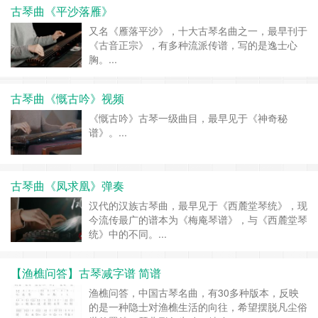
音」。...
古琴曲《平沙落雁》
又名《雁落平沙》，十大古琴名曲之一，最早刊于
《古音正宗》，有多种流派传谱，写的是逸士心
胸。...
古琴曲《慨古吟》视频
《慨古吟》古琴一级曲目，最早见于《神奇秘
谱》。...
古琴曲《凤求凰》弹奏
汉代的汉族古琴曲，最早见于《西麓堂琴统》，现
今流传最广的谱本为《梅庵琴谱》，与《西麓堂琴
统》中的不同。...
【渔樵问答】古琴减字谱 简谱
渔樵问答，中国古琴名曲，有30多种版本，反映
的是一种隐士对渔樵生活的向往，希望摆脱凡尘俗