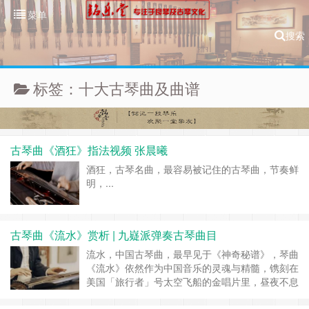
菜单
搜索
标签：十大古琴曲及曲谱
古琴曲《酒狂》指法视频 张晨曦
酒狂，古琴名曲，最容易被记住的古琴曲，节奏鲜
明，...
古琴曲《流水》赏析 | 九嶷派弹奏古琴曲目
流水，中国古琴曲，最早见于《神奇秘谱》，琴曲
《流水》依然作为中国音乐的灵魂与精髓，镌刻在
美国「旅行者」号太空飞船的金唱片里，昼夜不息
地回响在茫茫的太空之中，寻觅着宇宙间的「知