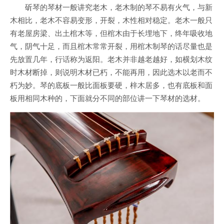
斫琴的琴材一般讲究老木，老木制的琴不易有火气，与新
木相比，老木不容易变形，开裂，木性相对稳定。老木一般只
有老屋房梁、出土棺木等，但棺木由于长埋地下，终年吸收地
气，阴气十足，而且棺木常常开裂，用棺木制琴的话尽量也是
先放置几年，行话称为返阳。老木并非越老越好，如横划木纹
时木材断掉，则说明木材已朽，不能再用，因此选木以老而不
朽为妙。琴的底板一般比面板要硬，梓木居多，也有底板和面
板用相同木种的，下面就分不同的部位讲一下琴材的选材。