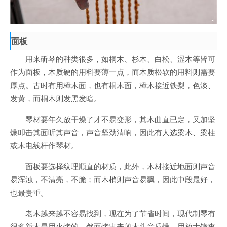
面板
用来斫琴的种类很多，如桐木、杉木、白松、涩木等皆可
作为面板，木质硬的用料要薄一点，而木质松软的用料则需要
厚点。古时有用樟木面，也有桐木面，樟木接近铁梨，色淡、
发黄，而桐木则发黑发暗。
琴材要年久放干燥了才不易变形，其木曲直已定，又加坚
燥叩击其面听其声音，声音坚劲清响，因此有人选梁木、梁柱
或木电线杆作琴材。
面板要选择纹理顺直的材质，此外，木材接近地面则声音
易浑浊，不清亮，不脆；而木梢则声音易飘，因此中段最好，
也最贵重。
老木越来越不容易找到，现在为了节省时间，现代制琴有
很多新木是用火烤的，然而烤出来的木头音质燥，用放大镜查