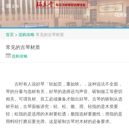
菜单
搜索
首页
>
选购攻略
常见的古琴材质
常见的古琴材质
选购攻略
古时有人说好琴「轻如页，重如铁」，这种说法不全面，
琴的分量与选材有关，好琴的选择还与声音、斫制做工等密切
相关。可谓良材、良工必须兼备才能出好琴。古琴的斫制从选
材开始，古琴面板讲究：轻、松、脆、滑。轻指的是木质要
轻；松指的是选用的木材要松透；脆指选材要脆性；滑指的是
用料经打磨后要光滑。这是斫制古琴对木材的必备要求。