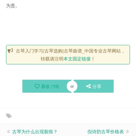
为贵。
古琴入门学习|古琴选购|古琴曲谱_中国专业古琴网站，
转载请注明
本文固定链接
！
喜欢 (
19
)
分享
or
古琴为什么出现裂痕？
倪诗韵古琴价格表