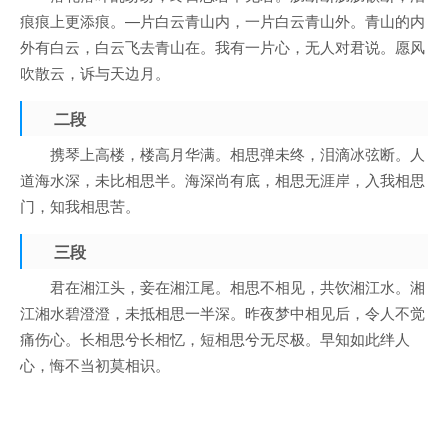
痕痕上更添痕。—片白云青山内，一片白云青山外。青山的内
外有白云，白云飞去青山在。我有一片心，无人对君说。愿风
吹散云，诉与天边月。
二段
携琴上高楼，楼高月华满。相思弹未终，泪滴冰弦断。人
道海水深，未比相思半。海深尚有底，相思无涯岸，入我相思
门，知我相思苦。
三段
君在湘江头，妾在湘江尾。相思不相见，共饮湘江水。湘
江湘水碧澄澄，未抵相思一半深。昨夜梦中相见后，令人不觉
痛伤心。长相思兮长相忆，短相思兮无尽极。早知如此绊人
心，悔不当初莫相识。