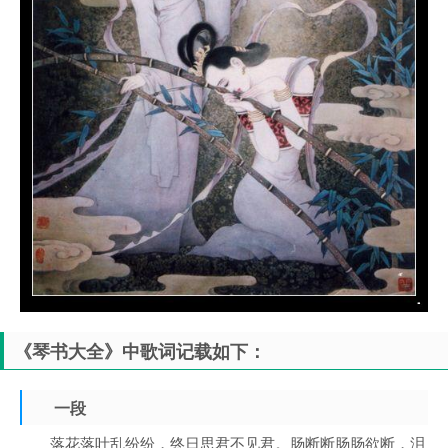
《琴书大全》中歌词记载如下：
一段
落花落叶乱纷纷，终日思君不见君。肠断断肠肠欲断，泪