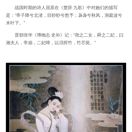
战国时期的诗人屈原在《楚辞·九歌》中对她们的描写
是：“帝子降兮北渚，目眇眇兮愁予；袅袅兮秋风，洞庭波兮
木叶下。”
晋朝张华《博物志·史补》记：“尧之二女，舜之二妃，曰
湘夫人，帝崩，二妃啼，以泪挥竹，竹尽斑。”