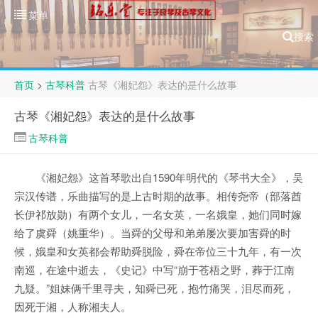
菜单
搜索
首页
>
古琴科普
古琴《湘妃怨》表达的是什么故事
古琴《湘妃怨》表达的是什么故事
古琴科普
《湘妃怨》这首琴歌出自1590年明代的《琴书大全》，吴
宗汉传谱，乐曲描写的是上古时期的故事。相传尧帝（部落酋
长伊祁放勋）有两个女儿，一名女英，一名娥皇，她们同时嫁
给了虞舜（姚重华）。当舜的父母和弟弟屡次要加害舜的时
候，娥皇和女英都会帮助舜脱险，舜在帝位三十九年，有一次
南巡，在途中逝去，《史记》中写“崩于苍梧之野，葬于江南
九疑。”姐妹俩千里寻夫，知舜已死，抱竹痛哭，泪尽而死，
因死于湘，人称湘夫人。